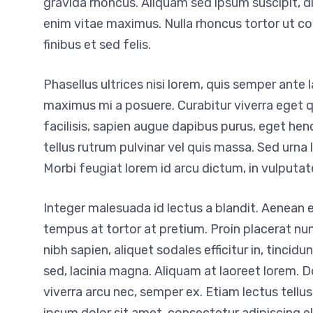
gravida rhoncus. Aliquam sed ipsum suscipit, d
enim vitae maximus. Nulla rhoncus tortor ut co
finibus et sed felis.
Phasellus ultrices nisi lorem, quis semper ante l
maximus mi a posuere. Curabitur viverra eget quam
facilisis, sapien augue dapibus purus, eget hen
tellus rutrum pulvinar vel quis massa. Sed urna 
Morbi feugiat lorem id arcu dictum, in vulputat
Integer malesuada id lectus a blandit. Aenean et
tempus at tortor at pretium. Proin placerat nunc
nibh sapien, aliquet sodales efficitur in, tincid
sed, lacinia magna. Aliquam at laoreet lorem. Do
viverra arcu nec, semper ex. Etiam lectus tellu