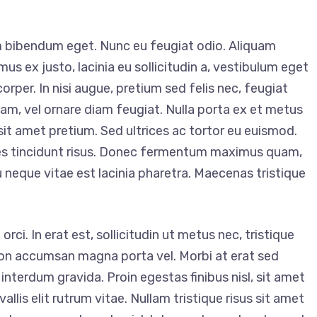
em bibendum eget. Nunc eu feugiat odio. Aliquam
us ex justo, lacinia eu sollicitudin a, vestibulum eget
corper. In nisi augue, pretium sed felis nec, feugiat
uam, vel ornare diam feugiat. Nulla porta ex et metus
it amet pretium. Sed ultrices ac tortor eu euismod.
ices tincidunt risus. Donec fermentum maximus quam,
 neque vitae est lacinia pharetra. Maecenas tristique
rci. In erat est, sollicitudin ut metus nec, tristique
on accumsan magna porta vel. Morbi at erat sed
interdum gravida. Proin egestas finibus nisl, sit amet
llis elit rutrum vitae. Nullam tristique risus sit amet