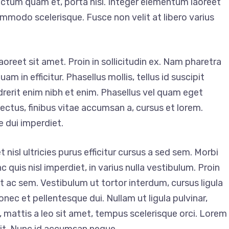
ictum quam et, porta nisl. Integer elementum laoreet
mmodo scelerisque. Fusce non velit at libero varius
aoreet sit amet. Proin in sollicitudin ex. Nam pharetra
 in efficitur. Phasellus mollis, tellus id suscipit
drerit enim nibh et enim. Phasellus vel quam eget
lectus, finibus vitae accumsan a, cursus et lorem.
e dui imperdiet.
 nisl ultricies purus efficitur cursus a sed sem. Morbi
 quis nisl imperdiet, in varius nulla vestibulum. Proin
unt ac sem. Vestibulum ut tortor interdum, cursus ligula
nec et pellentesque dui. Nullam ut ligula pulvinar,
s, mattis a leo sit amet, tempus scelerisque orci. Lorem