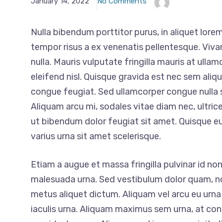
January 14, 2022
No Comments
Nulla bibendum porttitor purus, in aliquet lor
tempor risus a ex venenatis pellentesque. Vivam
nulla. Mauris vulputate fringilla mauris at ullam
eleifend nisl. Quisque gravida est nec sem aliq
congue feugiat. Sed ullamcorper congue nulla s
Aliquam arcu mi, sodales vitae diam nec, ultr
ut bibendum dolor feugiat sit amet. Quisque eu
varius urna sit amet scelerisque.
Etiam a augue et massa fringilla pulvinar id non o
malesuada urna. Sed vestibulum dolor quam, n
metus aliquet dictum. Aliquam vel arcu eu urna 
iaculis urna. Aliquam maximus sem urna, at conva