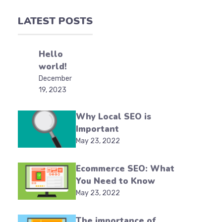
LATEST POSTS
Hello
world!
December
19, 2023
Why Local SEO is
Important
May 23, 2022
Ecommerce SEO: What
You Need to Know
May 23, 2022
The importance of